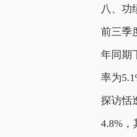
八、功
前三季
年同期
率为5.
探访恬
4.8%