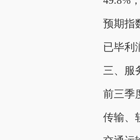
49.8
预期指数
已毕利润
三、服
前三季
传输、