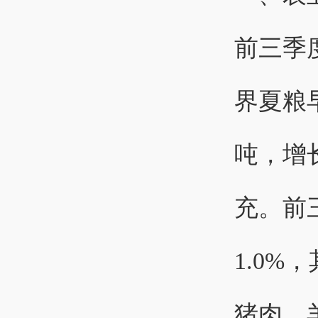
前三季
界夏粮早
吨，增
充。前
1.0%
猪肉、羊