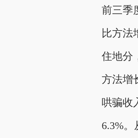
前三季
比方法增
住地分
方法增长
哄骗收入
6.3