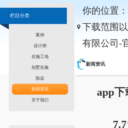
你的位置：
栏目分类
下载范围以
案例
有限公司-
设计师
在施工地
新闻资讯
别墅实施
陈设
app
新闻资讯
关于我们
7