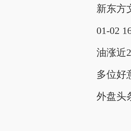
新东方
01-02 1
油涨近2
多位好
外盘头条 