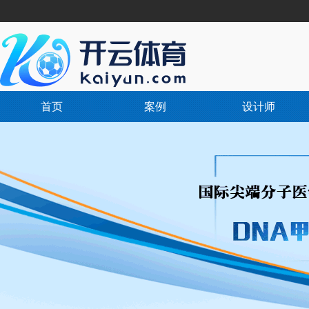
首页
案例
设计师