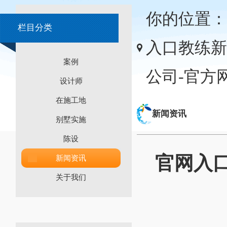
你的位置：
栏目分类
入口教练新
案例
公司-官方
设计师
在施工地
新闻资讯
别墅实施
陈设
官网入
新闻资讯
关于我们