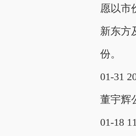
愿以市
新东方
份。
01-3
董宇辉
01-1