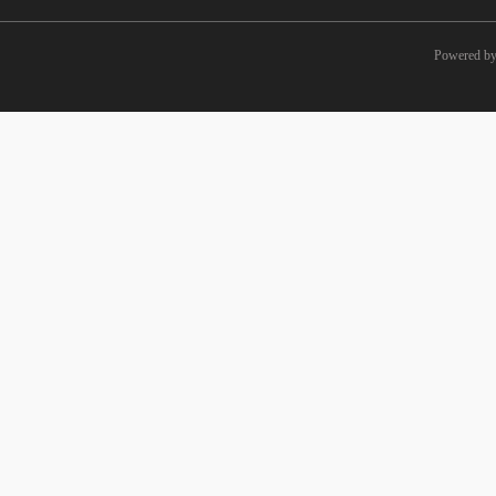
Powered b