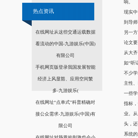
响。
热点资讯
现实中
到导师
在线网址从这些交通运载数据
另一方
论文要
看流动的中国-九游娱乐(中国)
从大齐
有限公司
如“听
手机网页版登录我国发展智能
不少学
经济上风显豁、应用空间繁
主性、
多-九游娱乐(
一些学
在线网址“点单式”科普精确对
指标，
业。从
接公众需求-九游娱乐(中国)有
头，还
限公司
系统的
在线网址对肠胃的刺激也会小