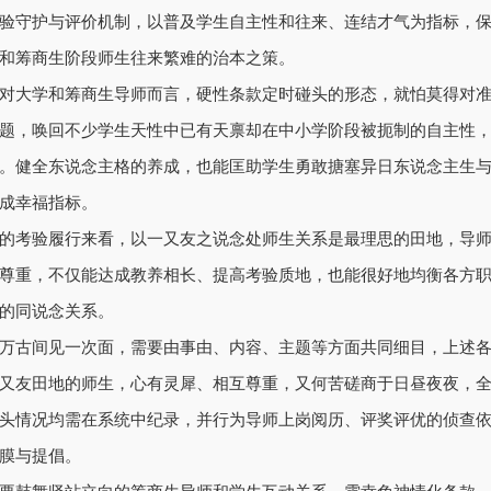
验守护与评价机制，以普及学生自主性和往来、连结才气为指标，
和筹商生阶段师生往来繁难的治本之策。
对大学和筹商生导师而言，硬性条款定时碰头的形态，就怕莫得对
题，唤回不少学生天性中已有天禀却在中小学阶段被扼制的自主性
。健全东说念主格的养成，也能匡助学生勇敢搪塞异日东说念主生
成幸福指标。
的考验履行来看，以一又友之说念处师生关系是最理思的田地，导
尊重，不仅能达成教养相长、提高考验质地，也能很好地均衡各方
的同说念关系。
万古间见一次面，需要由事由、内容、主题等方面共同细目，上述
又友田地的师生，心有灵犀、相互尊重，又何苦磋商于日昼夜夜，
头情况均需在系统中纪录，并行为导师上岗阅历、评奖评优的侦查
膜与提倡。