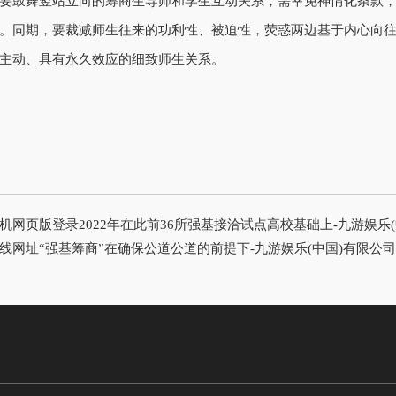
要鼓舞竖站立向的筹商生导师和学生互动关系，需幸免神情化条款，
。同期，要裁减师生往来的功利性、被迫性，荧惑两边基于内心向
主动、具有永久效应的细致师生关系。
机网页版登录2022年在此前36所强基接洽试点高校基础上-九游娱乐(
线网址“强基筹商”在确保公道公道的前提下-九游娱乐(中国)有限公司