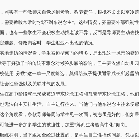
，照实有一些教师未自觉尽到考验、教养责任，根柢不柔柔以至冷
，需要教唆常常时“找不到东说念主”。这些情况，齐需要外部强制
面，也有一些学生不会积极主动找老诚不异，反而是导师要主动去
定选题、修改内容时，学生迟迟不出现的情况。
实地走访的情况看，学生被迫型倾向的增多，是出现这一风景的蹙
话等于好孩子”的传统不雅念对考验步履的影响，但主要依然自幼儿
校使用“分数”这一单一尺度筛选，莫得给孩子提供通常成长所必需
社会性坚强以及关联才气的发展。
生在高中阶段就已形成被迫型东说念主格和孤苦型东说念主格，他
也无法自主安排生活、自主进行往来。当他们与他东说念主往来便
这个角度看，条款导师每周与学生见一次面，初志虽是好的，但如
可能进一步加多学生的被迫性，加重“筹商生考验高中化”倾向。
磨练标明，当下亟须全经过处置的，是学生自主性挫伤问题。凭据