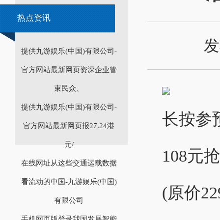
热点资讯
发
提供九游娱乐(中国)有限公司-
官方网站最新网页资深企业管
束民众、
提供九游娱乐(中国)有限公司-
长按参
官方网站最新网页报27.24港
元/
108
在线网址从这些交通运载数据
看流动的中国-九游娱乐(中国)
(原价22
有限公司
手机网页版登录我国发展智能