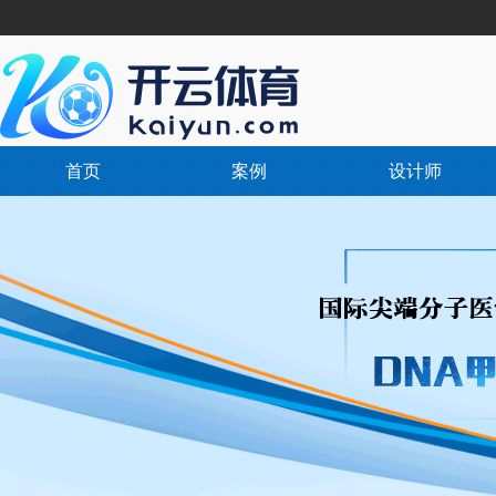
首页
案例
设计师