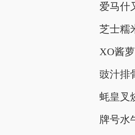
爱马什
芝士糯
XO酱
豉汁排
蚝皇叉
牌号水