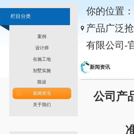
你的位置：
栏目分类
产品广泛抢
案例
有限公司-
设计师
在施工地
新闻资讯
别墅实施
陈设
公司产
新闻资讯
关于我们