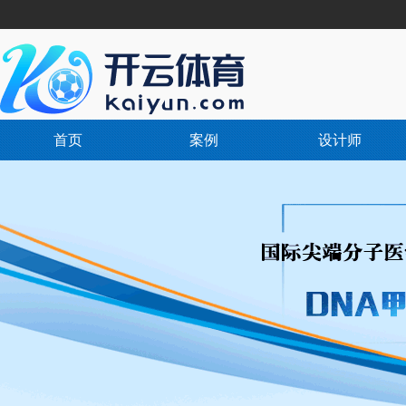
首页
案例
设计师