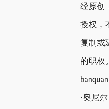
经原创
授权，
复制或
的职权
banqu
·奥尼