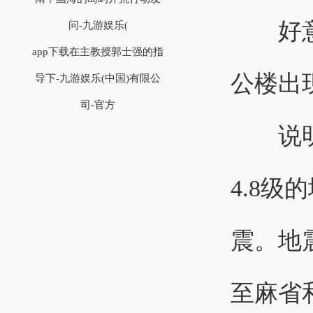
好意思
问-九游娱乐(
app下载在主教授郭士强的指
公楼出
导下-九游娱乐(中国)有限公
司-官方
说明好
4.8级
震。地震发
至麻省