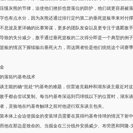
压慢灰熊的节律，迫使他们挫折也曾落位的防护，他们就更容易被
字也有点水分，因为灰熊还通过排行定约第二的垂死篮板率来对付
不息波及更详确的比赛筹谋，更多的团队发奋以及更专注于逃匿敌
导致的失分减少，敌手通过垂死篮板的二次得分即是一个典型的例
篮板的情况下握续输出垂死火力，而这两者恰是他们统统这个词赛季
金
的落拓约基奇战术
谈主能的确“惩处”约基奇的难题，但雷迪克栽种和湖东谈主最近对这
敌手都会尝试复制。每当约基奇深远到罚球线以下的位置时，湖东
者，灵验地在约基奇触球之前对他进行双东谈主包夹。
策本体上会迫使掘金的变装球员需要在莫得约基奇传球的情况下射
而他在那边是致命的。当掘金在三分线外安插威少、布劳恩和阿隆-