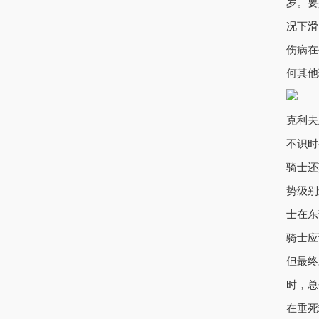
岁。要
况下滑
伤病在
何其他
克利夫
不识时
骑士还
势级别
士在东
骑士应
但最终
时，总
在垂死