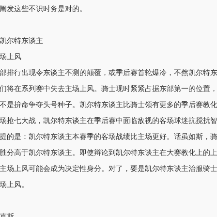
阐发这些不识时务是对的。
凯尔特东谈主
场上风
部排行出现令东谈主不测的颠覆，或季后赛首轮爆冷，不然凯尔特东
们将在系列赛中失去主场上风。骑士现时紧紧占据东部第一的位置
不是拚命争夺头号种子。凯尔特东谈主比骑士领有更多的季后赛教化，
场抢七大战，凯尔特东谈主在季后赛中面临敌视的客场球迷抗搅扰
提的是：凯尔特东谈主本赛季的客场战绩比主场更好。话虽如斯，
胜分高于凯尔特东谈主。即使辩论到凯尔特东谈主在大赛教化上的
主场上风可能会成为决定性身分。对了，要是凯尔特东谈主治服骑士
场上风。
克斯