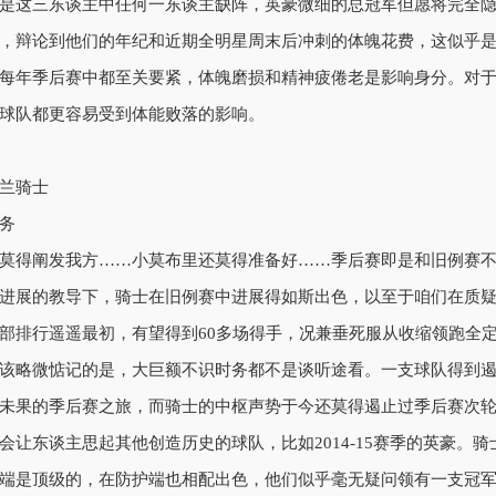
是这三东谈主中任何一东谈主缺阵，英豪微细的总冠军但愿将完全
，辩论到他们的年纪和近期全明星周末后冲刺的体魄花费，这似乎
每年季后赛中都至关要紧，体魄磨损和精神疲倦老是影响身分。对
球队都更容易受到体能败落的影响。
兰骑士
务
莫得阐发我方……小莫布里还莫得准备好……季后赛即是和旧例赛
进展的教导下，骑士在旧例赛中进展得如斯出色，以至于咱们在质
部排行遥遥最初，有望得到60多场得手，况兼垂死服从收缩领跑全
该略微惦记的是，大巨额不识时务都不是谈听途看。一支球队得到
未果的季后赛之旅，而骑士的中枢声势于今还莫得遏止过季后赛次
会让东谈主思起其他创造历史的球队，比如2014-15赛季的英豪。
端是顶级的，在防护端也相配出色，他们似乎毫无疑问领有一支冠