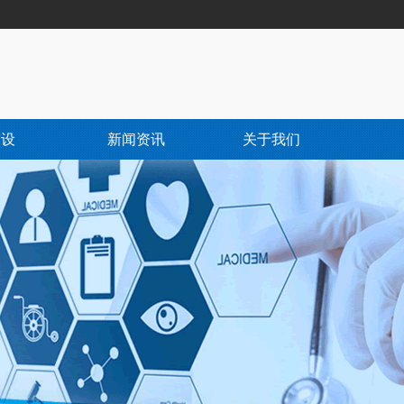
陈设
新闻资讯
关于我们