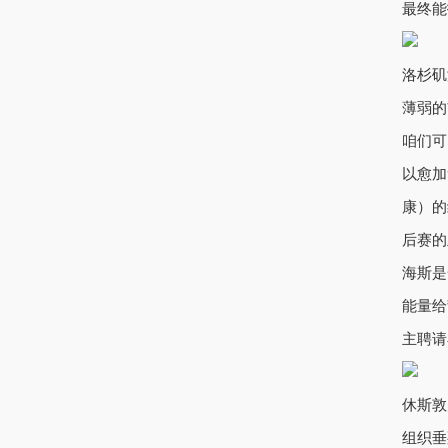
最终能
洛杉矶
薄弱的
咱们可
以愈加
康）的
后赛的
海斯是
能量给
主聘请
休斯敦
组织垂