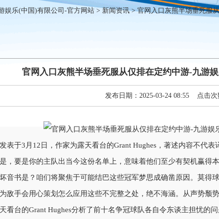
游娱乐(中国)有限公司-官方网站
>
新闻资讯
> 官网入口灰熊半场垂死服从
官网入口灰熊半场垂死服从仅排在定约中游-九游娱乐
发布日期：2025-03-24 08:55 点击次
发表于3月12日，作家为露天看台的Grant Hughes，著述内容不代
是，要是你的主队出当今这份名单上，意味着他们至少有契机赢得本
坏音书是？咱们将聚焦于可能结巴这些冠军梦思成确凿原因。莫得
为敌手会用心策划怎么应用这些不完整之处，绝不海涵。从声势颓
天看台的Grant Hughes分析了前十名争冠球队各自令东谈主担忧的