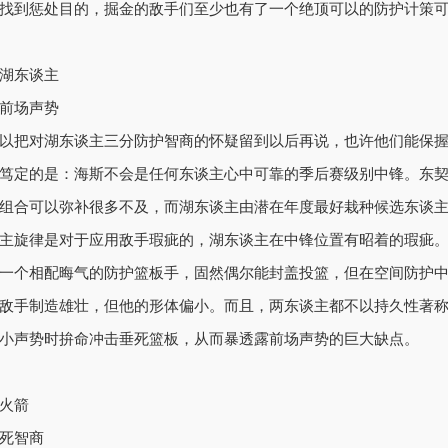
找到惩处目的，掘金的敌手们至少也有了一个绝顶可以的防护计策
湖东谈主
前场声势
以把对湖东谈主三分防护智商的怀疑留到以后再说，也许他们能保
笃定的是：海斯不会是任何东谈主心中可靠的季后赛级别中锋。东
组合可以弥补很多不及，而湖东谈主由潜在年度最好栽种候选东谈
主旋律是对于应用敌手瑕疵的，湖东谈主在中锋位置有昭着的瑕疵
一个相配晦气的防护篮板手，固然偶尔能封盖投篮，但在空间防护
敌手制造雄壮，但他的形体偏小。而且，两东谈主都不以持久性著
小声势时拚命冲击垂死篮板，从而暴透露前场声势的巨大缺点。
火箭
死智商