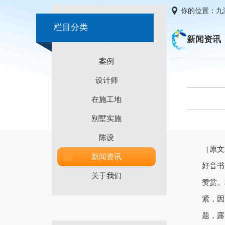
你的位置：
九
栏目分类
新闻资讯
案例
设计师
在施工地
别墅实施
陈设
（原文
新闻资讯
好音书
关于我们
赞赏。
紧，因
题，露