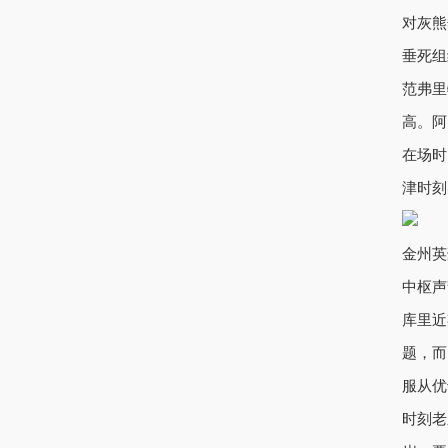
对灰熊
垂死组
范弗里
高。阿
在场时
津时刻
金州英
中枢声
库里近
题，而
服从优
时刻老