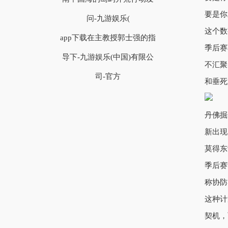
要是你
问-九游娱乐(
这个数
app下载在主教授郭士强的指
季后赛
导下-九游娱乐(中国)有限公
不汇聚
司-官方
和垂死
丹佛掘
新出现
莫得东
季后赛
称协防
这种计
契机，