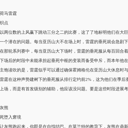
荷马雷霆
织点
以两位数的上风赢下跳动三分之二的比赛，这了了地标明他们在大
一个潜在的问题。每当亚历山大不在场上时，雷霆的垂死就会急剧
在那轮系列赛中，每当亚历山大下场时，雷霆的垂死服从每百回合着落
下场后的时段中未能承担起垂死中枢的变装而备受申斥，而本年他
主饱读吹的是，雷霆似乎可以通过确保霍姆格伦在亚历山大休息时与
雷霆在这种声势建树下的垂死服从排行定约前2%，这为他们在季后
上场，而是有首发级别的辅助，他应该没问题。要是这些时段进展
灰熊
死堕入窘境
让灰熊跑起来，你即是在自找结巴。在莫兰特的教导下，灰熊在鼎