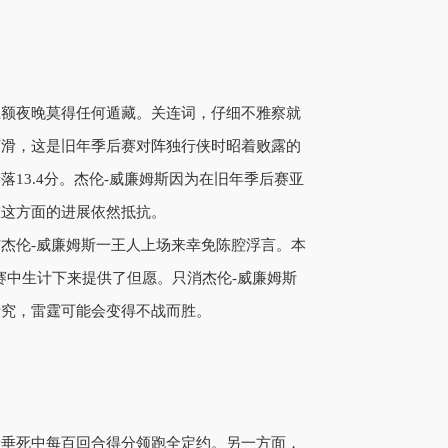
巨额夜晚莫得任何遁藏。关连词，仔细不雅察就
下滑，这是旧年季后赛对阵独行侠时昭着败露的
13.4分。杰伦-威廉姆斯因为在旧年季后赛亚
在这方面的进展依然抵抗。
杰伦-威廉姆斯一王人上场来幸免陈腔浮言。本
赛中生计下来提供了但愿。只消杰伦-威廉姆斯
考究，雷霆可能会变得不战而胜。
新垂死中每百回合得分领跑全定约。另一方面，